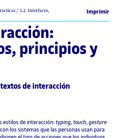
ácticas / 3.2. Interfaces,
Imprimir
eracción:
s, principios y
ntextos de interacción
 estilos de interacción:
typing
,
touch
,
gesture
con los sistemas que las personas usan para
irigen el tipo de acciones que los individuos