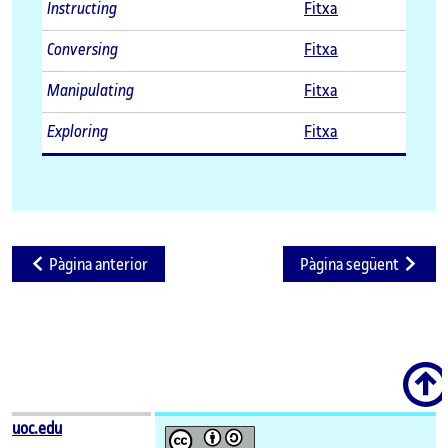
Instructing
Fitxa
Conversing
Fitxa
Manipulating
Fitxa
Exploring
Fitxa
Pàgina anterior
Pàgina següent
Scroll
uoc.edu