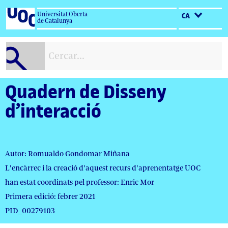
Salta
Universitat Oberta
CA
al
de Catalunya
contingut
Quadern de Disseny
d’interacció
Autor: Romualdo Gondomar Miñana
L'encàrrec i la creació d'aquest recurs d'aprenentatge UOC
han estat coordinats pel professor: Enric Mor
Primera edició: febrer 2021
PID_00279103