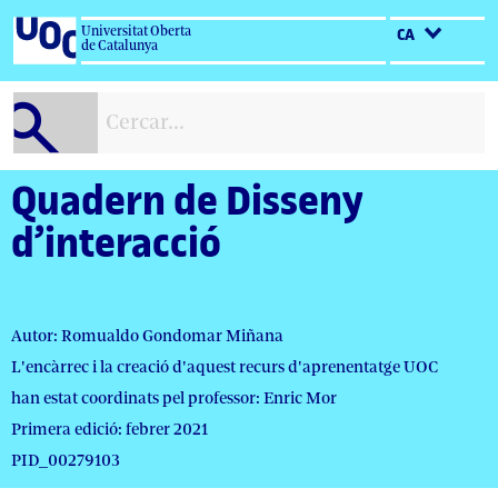
Salta
Universitat Oberta
CA
al
de Catalunya
contingut
Quadern de Disseny
d’interacció
Autor: Romualdo Gondomar Miñana
L'encàrrec i la creació d'aquest recurs d'aprenentatge UOC
han estat coordinats pel professor: Enric Mor
Primera edició: febrer 2021
PID_00279103