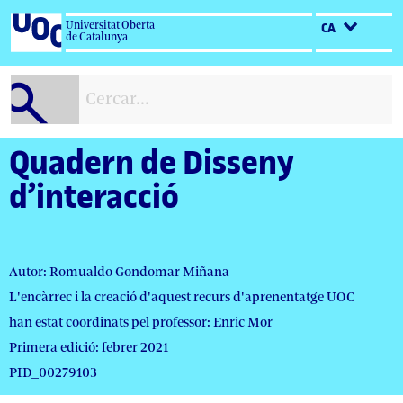
Salta
Universitat Oberta
CA
al
de Catalunya
contingut
Quadern de Disseny
d’interacció
Autor: Romualdo Gondomar Miñana
L'encàrrec i la creació d'aquest recurs d'aprenentatge UOC
han estat coordinats pel professor: Enric Mor
Primera edició: febrer 2021
PID_00279103