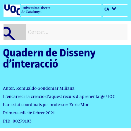
Salta
Universitat Oberta
CA
al
de Catalunya
contingut
Quadern de Disseny
d’interacció
Autor: Romualdo Gondomar Miñana
L'encàrrec i la creació d'aquest recurs d'aprenentatge UOC
han estat coordinats pel professor: Enric Mor
Primera edició: febrer 2021
PID_00279103