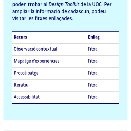
poden trobar al
Design Toolkit
de la UOC
.
Per
ampliar la informació de cadascun, podeu
visitar les fitxes enllaçades.
Recurs
Enllaç
Observació contextual
Fitxa
Mapatge d’experiències
Fitxa
Prototipatge
Fitxa
Iteratiu
Fitxa
Accessibilitat
Fitxa