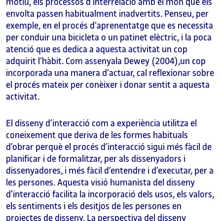
motiu, els processos d’interrelació amb el món que els
envolta passen habitualment inadvertits. Penseu, per
exemple, en el procés d’aprenentatge que es necessita
per conduir una bicicleta o un patinet elèctric, i la poca
atenció que es dedica a aquesta activitat un cop
adquirit l’hàbit. Com assenyala Dewey (2004),un cop
incorporada una manera d’actuar, cal reflexionar sobre
el procés mateix per conèixer i donar sentit a aquesta
activitat.
El disseny d’interacció com a experiència utilitza el
coneixement que deriva de les formes habituals
d’obrar perquè el procés d’interacció sigui més fàcil de
planificar i de formalitzar, per als dissenyadors i
dissenyadores, i més fàcil d’entendre i d’executar, per a
les persones. Aquesta visió humanista del disseny
d’interacció facilita la incorporació dels usos, els valors,
els sentiments i els desitjos de les persones en
projectes de disseny. La perspectiva del disseny