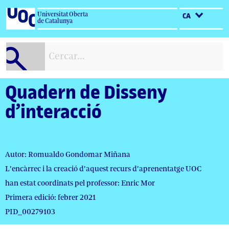
Salta
Universitat Oberta
CA
al
de Catalunya
contingut
Quadern de Disseny
d’interacció
Autor: Romualdo Gondomar Miñana
L'encàrrec i la creació d'aquest recurs d'aprenentatge UOC
han estat coordinats pel professor: Enric Mor
Primera edició: febrer 2021
PID_00279103